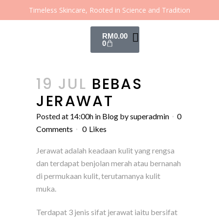
Timeless Skincare, Rooted in Science and Tradition
RM
0.00
0
19 JUL
BEBAS
JERAWAT
Posted at 14:00h
in
Blog
by
superadmin
0
Comments
0
Likes
Jerawat adalah keadaan kulit yang rengsa
dan terdapat benjolan merah atau bernanah
di permukaan kulit, terutamanya kulit
muka.
Terdapat 3 jenis sifat jerawat iaitu bersifat